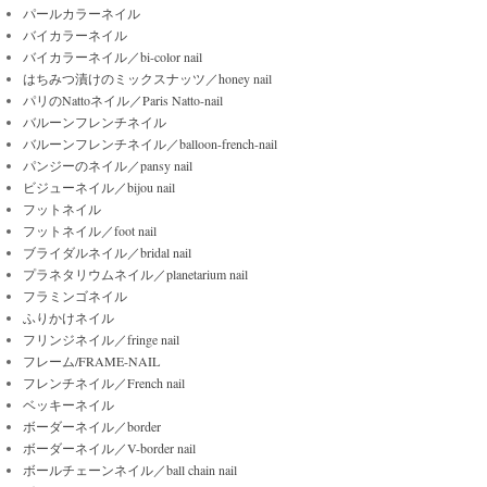
パールカラーネイル
バイカラーネイル
バイカラーネイル／bi-color nail
はちみつ漬けのミックスナッツ／honey nail
パリのNattoネイル／Paris Natto-nail
バルーンフレンチネイル
バルーンフレンチネイル／balloon-french-nail
パンジーのネイル／pansy nail
ビジューネイル／bijou nail
フットネイル
フットネイル／foot nail
ブライダルネイル／bridal nail
プラネタリウムネイル／planetarium nail
フラミンゴネイル
ふりかけネイル
フリンジネイル／fringe nail
フレーム/FRAME-NAIL
フレンチネイル／French nail
ベッキーネイル
ボーダーネイル／border
ボーダーネイル／V-border nail
ボールチェーンネイル／ball chain nail