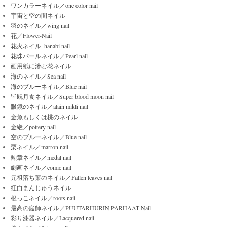
ワンカラーネイル／one color nail
宇宙と空の間ネイル
羽のネイル／wing nail
花／Flower-Nail
花火ネイル_hanabi nail
花珠パールネイル／Pearl nail
画用紙に滲む花ネイル
海のネイル／Sea nail
海のブルーネイル／Blue nail
皆既月食ネイル／Super blood moon nail
眼鏡のネイル／alain mikli nail
金魚もしくは桃のネイル
金継／pottery nail
空のブルーネイル／Blue nail
栗ネイル／marron nail
勲章ネイル／medal nail
劇画ネイル／comic nail
元祖落ち葉のネイル／Fallen leaves nail
紅白まんじゅうネイル
根っこネイル／roots nail
最高の庭師ネイル／PUUTARHURIN PARHAAT Nail
彩り漆器ネイル／Lacquered nail