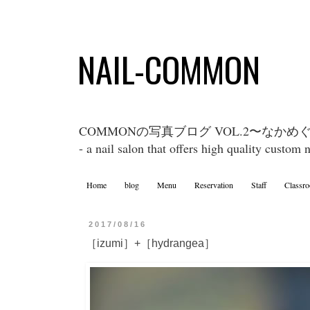
NAIL-COMMON
COMMONの写真ブログ VOL.2〜なか
- a nail salon that offers high quality custom 
Home
blog
Menu
Reservation
Staff
Classr
2017/08/16
［izumi］+［hydrangea］