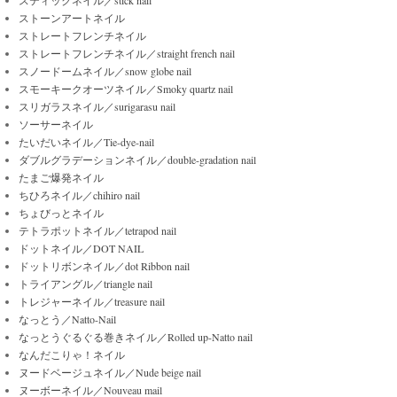
ストーンアートネイル
ストレートフレンチネイル
ストレートフレンチネイル／straight french nail
スノードームネイル／snow globe nail
スモーキークオーツネイル／Smoky quartz nail
スリガラスネイル／surigarasu nail
ソーサーネイル
たいだいネイル／Tie-dye-nail
ダブルグラデーションネイル／double-gradation nail
たまご爆発ネイル
ちひろネイル／chihiro nail
ちょびっとネイル
テトラポットネイル／tetrapod nail
ドットネイル／DOT NAIL
ドットリボンネイル／dot Ribbon nail
トライアングル／triangle nail
トレジャーネイル／treasure nail
なっとう／Natto-Nail
なっとうぐるぐる巻きネイル／Rolled up-Natto nail
なんだこりゃ！ネイル
ヌードベージュネイル／Nude beige nail
ヌーボーネイル／Nouveau mail