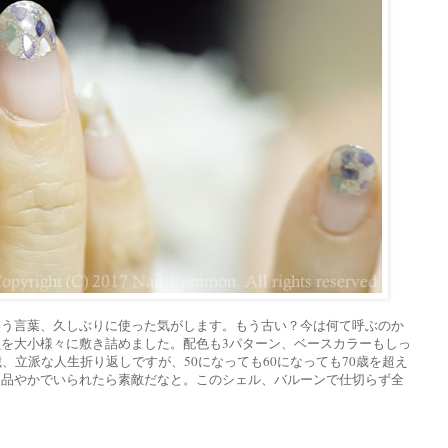
いう言葉、久しぶりに使った気がします。もう古い？今は何て呼ぶのか
を大小様々に敷き詰めました。配色も3パターン、ベースカラーもしっ
、立派な人生折り返しですが、50になっても60になっても70歳を超え
く品やかでいられたら素敵だなと。このシェル、バルーンで仕切らず全