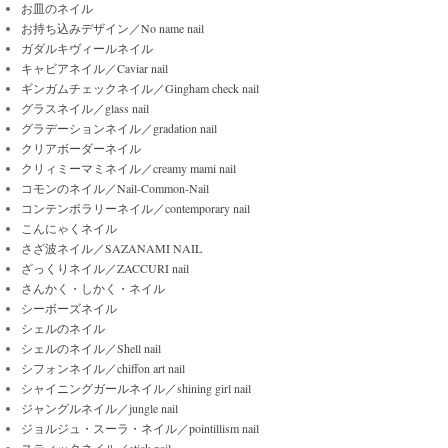
お皿のネイル
お持ち込みデザイン／No name nail
ガダルキヴィールネイル
キャビアネイル／Caviar nail
ギンガムチェックネイル／Gingham check nail
グラスネイル／glass nail
グラデーションネイル／gradation nail
クリアボーダーネイル
クリィミーマミネイル／creamy mami nail
コモンのネイル／Nail-Common-Nail
コンテンポラリーネイル／contemporary nail
こんにゃくネイル
さざ波ネイル／SAZANAMI NAIL
ざっくりネイル／ZACCURI nail
さんかく・しかく・ネイル
シーボーズネイル
シェルのネイル
シェルのネイル／Shell nail
シフォンネイル／chiffon art nail
シャイニングガールネイル／shining girl nail
ジャングルネイル／jungle nail
ジョルジュ・スーラ・ネイル／pointillism nail
スティックネイル／stick nail