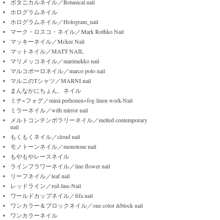
ボタニカルネイル／Botanical nail
ホログラムネイル
ホログラムネイル／Hologram_nail
マーク・ロスコ・ネイル／Mark Rothko Nail
マッキーネイル／Mckee Nail
マットネイル／MATT NAIL
マリメッコネイル／marimekko nail
マルコポーロネイル／marco polo nail
マルニのTシャツ／MARNI nail
まんなかにちょん、ネイル
ミナ×フォグ／minä perhonen×fog linen work-Nail
ミラーネイル／with mirror nail
メルトコンテンポラリーネイル／melted contemporary
nail
もくもくネイル／cloud nail
モノトーンネイル／monotone nail
もやもやレースネイル
ラインフラワーネイル／line flower nail
リーフネイル／leaf nail
レッドライン／red-line-Nail
ワールドカップネイル／fifa nail
ワンカラー＆ブロックネイル／one color &block nail
ワンカラーネイル