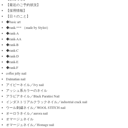
【最近のご予約状況】
【採用情報】
【日々のこと】
◆basic art
◆rank-*** （made by Stylist）
◆rank-A
◆rank-AA
◆rank-B
◆rank-C
◆rank-D
◆rank-E
◆rank-F
coffee jelly nail
Dalmatian nail
アイビーネイル／Ivy nail
アッシュ系カラーのネイル
アラビアネイル／Black Paratiisi Nail
インダストリアルクラックネイル／industrial crack nail
ウール刺繍ネイル／WOOL STITCH nail
オーロラネイル／aurora nail
オマージュネイル
オマージュネイル／Homage nail