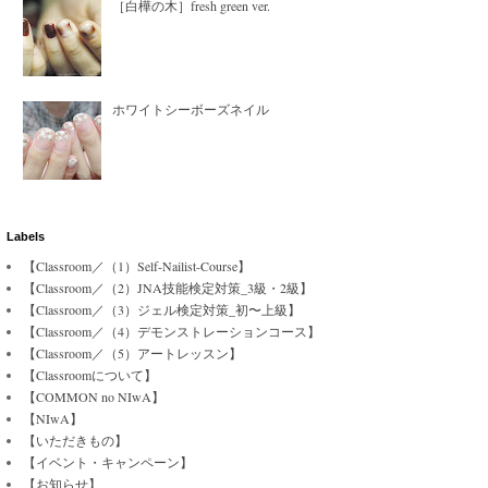
［白樺の木］fresh green ver.
ホワイトシーボーズネイル
Labels
【Classroom／（1）Self-Nailist-Course】
【Classroom／（2）JNA技能検定対策_3級・2級】
【Classroom／（3）ジェル検定対策_初〜上級】
【Classroom／（4）デモンストレーションコース】
【Classroom／（5）アートレッスン】
【Classroomについて】
【COMMON no NIwA】
【NIwA】
【いただきもの】
【イベント・キャンペーン】
【お知らせ】