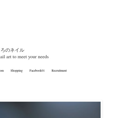
めぐろのネイル
nail art to meet your needs
oom
Shopping
Facebook01
Recruitment