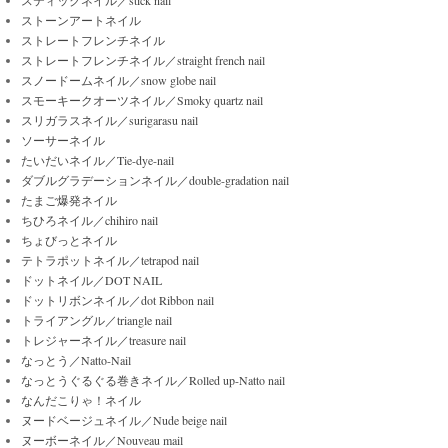
ストーンアートネイル
ストレートフレンチネイル
ストレートフレンチネイル／straight french nail
スノードームネイル／snow globe nail
スモーキークオーツネイル／Smoky quartz nail
スリガラスネイル／surigarasu nail
ソーサーネイル
たいだいネイル／Tie-dye-nail
ダブルグラデーションネイル／double-gradation nail
たまご爆発ネイル
ちひろネイル／chihiro nail
ちょびっとネイル
テトラポットネイル／tetrapod nail
ドットネイル／DOT NAIL
ドットリボンネイル／dot Ribbon nail
トライアングル／triangle nail
トレジャーネイル／treasure nail
なっとう／Natto-Nail
なっとうぐるぐる巻きネイル／Rolled up-Natto nail
なんだこりゃ！ネイル
ヌードベージュネイル／Nude beige nail
ヌーボーネイル／Nouveau mail