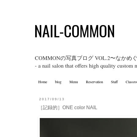
NAIL-COMMON
COMMONの写真ブログ VOL.2〜なか
- a nail salon that offers high quality custom 
Home
blog
Menu
Reservation
Staff
Classr
2017/09/13
［記録的］ONE color NAIL