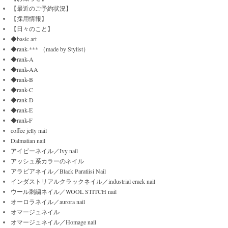
【最近のご予約状況】
【採用情報】
【日々のこと】
◆basic art
◆rank-*** （made by Stylist）
◆rank-A
◆rank-AA
◆rank-B
◆rank-C
◆rank-D
◆rank-E
◆rank-F
coffee jelly nail
Dalmatian nail
アイビーネイル／Ivy nail
アッシュ系カラーのネイル
アラビアネイル／Black Paratiisi Nail
インダストリアルクラックネイル／industrial crack nail
ウール刺繍ネイル／WOOL STITCH nail
オーロラネイル／aurora nail
オマージュネイル
オマージュネイル／Homage nail