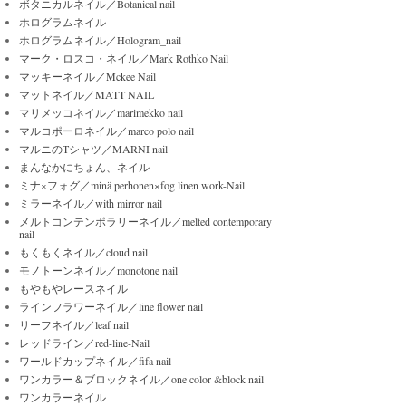
ボタニカルネイル／Botanical nail
ホログラムネイル
ホログラムネイル／Hologram_nail
マーク・ロスコ・ネイル／Mark Rothko Nail
マッキーネイル／Mckee Nail
マットネイル／MATT NAIL
マリメッコネイル／marimekko nail
マルコポーロネイル／marco polo nail
マルニのTシャツ／MARNI nail
まんなかにちょん、ネイル
ミナ×フォグ／minä perhonen×fog linen work-Nail
ミラーネイル／with mirror nail
メルトコンテンポラリーネイル／melted contemporary
nail
もくもくネイル／cloud nail
モノトーンネイル／monotone nail
もやもやレースネイル
ラインフラワーネイル／line flower nail
リーフネイル／leaf nail
レッドライン／red-line-Nail
ワールドカップネイル／fifa nail
ワンカラー＆ブロックネイル／one color &block nail
ワンカラーネイル