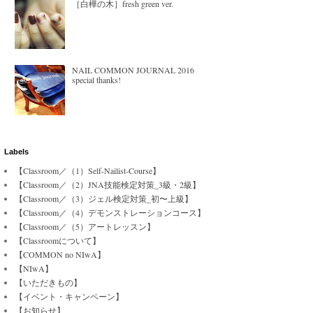
［白樺の木］fresh green ver.
NAIL COMMON JOURNAL 2016
special thanks!
Labels
【Classroom／（1）Self-Nailist-Course】
【Classroom／（2）JNA技能検定対策_3級・2級】
【Classroom／（3）ジェル検定対策_初〜上級】
【Classroom／（4）デモンストレーションコース】
【Classroom／（5）アートレッスン】
【Classroomについて】
【COMMON no NIwA】
【NIwA】
【いただきもの】
【イベント・キャンペーン】
【お知らせ】