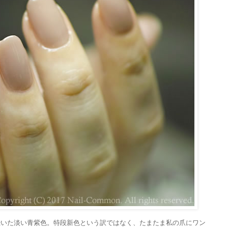
続いた淡い青紫色。特段新色という訳ではなく、たまたま私の爪にワン