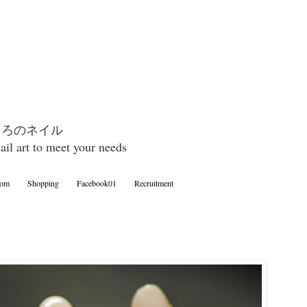
めぐろのネイル
nail art to meet your needs
oom
Shopping
Facebook01
Recruitment