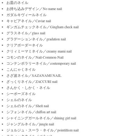
お皿のネイル
お持ち込みデザイン／No name nail
ガダルキヴィールネイル
キャビアネイル／Caviar nail
ギンガムチェックネイル／Gingham check nail
グラスネイル／glass nail
グラデーションネイル／gradation nail
クリアボーダーネイル
クリィミーマミネイル／creamy mami nail
コモンのネイル／Nail-Common-Nail
コンテンポラリーネイル／contemporary nail
こんにゃくネイル
さざ波ネイル／SAZANAMI NAIL
ざっくりネイル／ZACCURI nail
さんかく・しかく・ネイル
シーボーズネイル
シェルのネイル
シェルのネイル／Shell nail
シフォンネイル／chiffon art nail
シャイニングガールネイル／shining girl nail
ジャングルネイル／jungle nail
ジョルジュ・スーラ・ネイル／pointillism nail
スティックネイル／stick nail