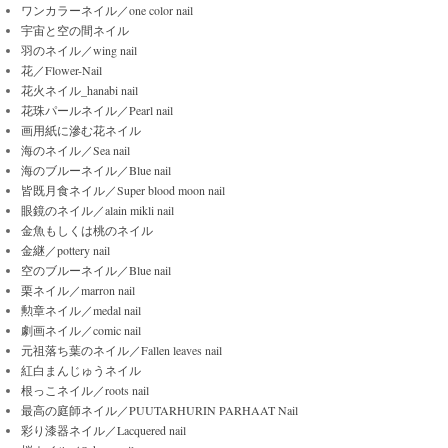
ワンカラーネイル／one color nail
宇宙と空の間ネイル
羽のネイル／wing nail
花／Flower-Nail
花火ネイル_hanabi nail
花珠パールネイル／Pearl nail
画用紙に滲む花ネイル
海のネイル／Sea nail
海のブルーネイル／Blue nail
皆既月食ネイル／Super blood moon nail
眼鏡のネイル／alain mikli nail
金魚もしくは桃のネイル
金継／pottery nail
空のブルーネイル／Blue nail
栗ネイル／marron nail
勲章ネイル／medal nail
劇画ネイル／comic nail
元祖落ち葉のネイル／Fallen leaves nail
紅白まんじゅうネイル
根っこネイル／roots nail
最高の庭師ネイル／PUUTARHURIN PARHAAT Nail
彩り漆器ネイル／Lacquered nail