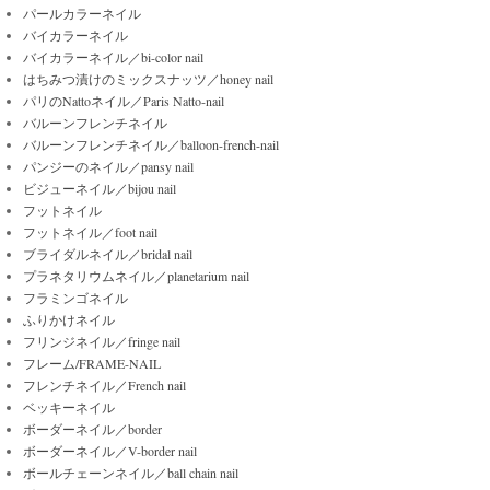
パールカラーネイル
バイカラーネイル
バイカラーネイル／bi-color nail
はちみつ漬けのミックスナッツ／honey nail
パリのNattoネイル／Paris Natto-nail
バルーンフレンチネイル
バルーンフレンチネイル／balloon-french-nail
パンジーのネイル／pansy nail
ビジューネイル／bijou nail
フットネイル
フットネイル／foot nail
ブライダルネイル／bridal nail
プラネタリウムネイル／planetarium nail
フラミンゴネイル
ふりかけネイル
フリンジネイル／fringe nail
フレーム/FRAME-NAIL
フレンチネイル／French nail
ベッキーネイル
ボーダーネイル／border
ボーダーネイル／V-border nail
ボールチェーンネイル／ball chain nail