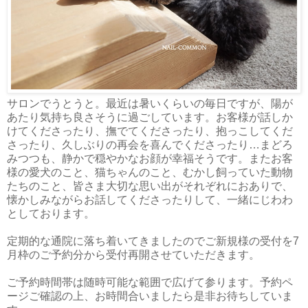
サロンでうとうと。最近は暑いくらいの毎日ですが、陽が
あたり気持ち良さそうに過ごしています。お客様が話しか
けてくださったり、撫でてくださったり、抱っこしてくだ
さったり、久しぶりの再会を喜んでくださったり…まどろ
みつつも、静かで穏やかなお顔が幸福そうです。またお客
様の愛犬のこと、猫ちゃんのこと、むかし飼っていた動物
たちのこと、皆さま大切な思い出がそれぞれにおありで、
懐かしみながらお話してくださったりして、一緒にじわわ
としております。
定期的な通院に落ち着いてきましたのでご新規様の受付を7
月枠のご予約分から受付再開させていただきます。
ご予約時間帯は随時可能な範囲で広げて参ります。予約ペ
ージご確認の上、お時間合いましたら是非お待ちしていま