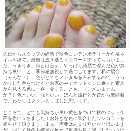
先日からスタッフの練習で秋色コンテンポラリーから泉ネ
イルを経て、最後は透き通るイエローを塗ってもらいまし
た。うきうき。秋とは言え、やっぱり綺麗で澄んだ色が気
持ち良い！と、季節感無視して過ごしてます。私の場合
（みんな？）、色がとてもメンタルを左右するので、うっ
かりした色をつけるとお家の中でオットマンに乗せた素足
から見える色に一喜一憂することも。（ございません
か？）色といい、服といい、ほんと流行とか昔から無頓着
で、わたしはダサいとしばしば思います。
ところで、とても気持ちが良い黄色をつけて秋のフット企
画を思い立ちました！お好きな色に調合したワンカラーを
塗らせて頂きます。まぁ、需要はあまり無いかと思います
が、同じく秋冬も綺麗な足元で気持ち良く過ごしたい方は