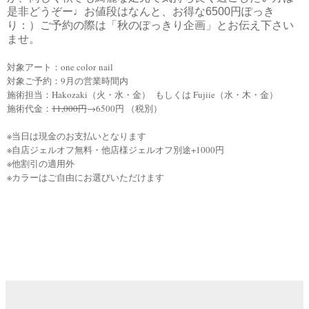
是非どうぞー♩お値段はなんと、お得な6500円ぽっき
り：）ご予約の際は「秋のぽっきり企画」とお伝え下さい
ませ。
対象アート：one color
nail
対象ご予約：9月の営業時間内
施術担当：Hakozaki（火・水・金） もしくは Fujiie（水・木・金）
施術代金：
11,000円
→6500円 （税別）
※当日は現金のお支払いとなります
※自店ジェルオフ無料・他店様ジェルオフ別途+1000円
※他割引の適用外
※カラーはご自由にお選びいただけます