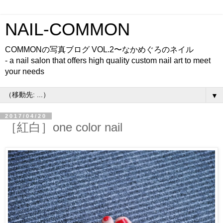
NAIL-COMMON
COMMONの写真ブログ VOL.2〜なかめぐろのネイル
- a nail salon that offers high quality custom nail art to meet
your needs
▼
2017/04/20
［紅白］one color nail