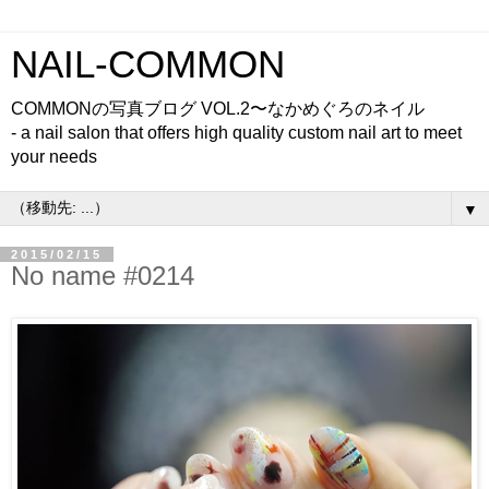
NAIL-COMMON
COMMONの写真ブログ VOL.2〜なかめぐろのネイル
- a nail salon that offers high quality custom nail art to meet
your needs
▼
2015/02/15
No name #0214